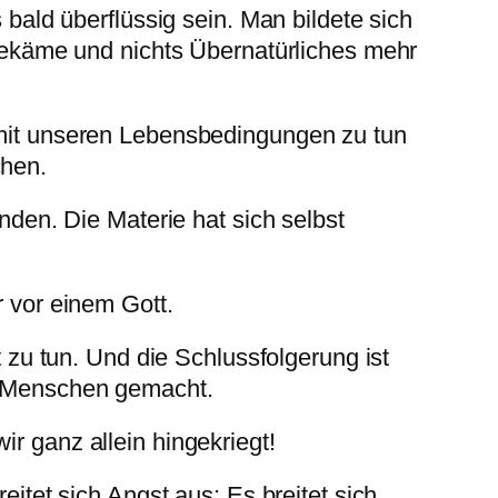
 bald überflüssig sein. Man bildete sich
bekäme und nichts Über­natürliches mehr
 mit unseren Lebensbedingungen zu tun
chen.
nden. Die Materie hat sich selbst
r vor einem Gott.
t zu tun. Und die Schlussfolgerung ist
on Menschen gemacht.
r ganz allein hingekriegt!
itet sich Angst aus: Es breitet sich