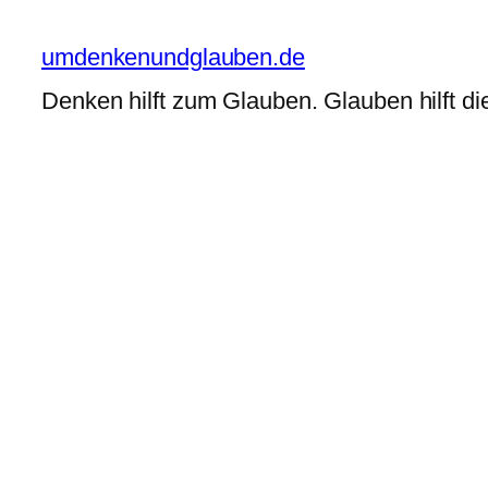
Zum
Inhalt
umdenkenundglauben.de
springen
Denken hilft zum Glauben. Glauben hilft di