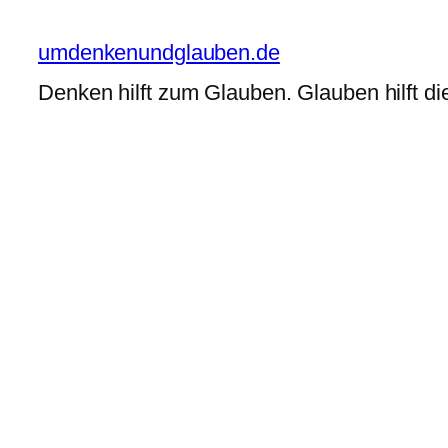
Zum
Inhalt
umdenkenundglauben.de
springen
Denken hilft zum Glauben. Glauben hilft di