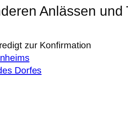
nderen Anlässen un
edigt zur Konfirmation
enheims
 des Dorfes