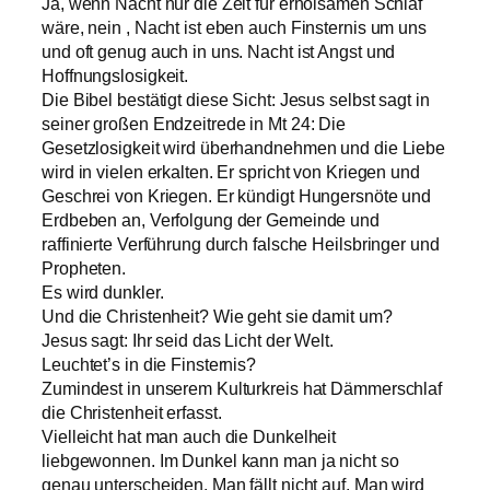
Ja, wenn Nacht nur die Zeit für erholsamen Schlaf
wäre, nein , Nacht ist eben auch Finsternis um uns
und oft genug auch in uns. Nacht ist Angst und
Hoffnungslosigkeit.
Die Bibel bestätigt diese Sicht: Jesus selbst sagt in
seiner großen Endzeitrede in Mt 24: Die
Gesetzlosigkeit wird überhandnehmen und die Liebe
wird in vielen erkalten. Er spricht von Kriegen und
Geschrei von Kriegen. Er kündigt Hungersnöte und
Erdbeben an, Verfolgung der Gemeinde und
raffinierte Verführung durch falsche Heilsbringer und
Propheten.
Es wird dunkler.
Und die Christenheit? Wie geht sie damit um?
Jesus sagt: Ihr seid das Licht der Welt.
Leuchtet’s in die Finsternis?
Zumindest in unserem Kulturkreis hat Dämmerschlaf
die Christenheit erfasst.
Vielleicht hat man auch die Dunkelheit
liebgewonnen. Im Dunkel kann man ja nicht so
genau unterscheiden. Man fällt nicht auf. Man wird